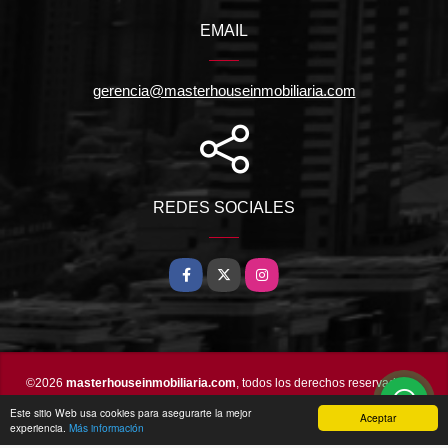
EMAIL
gerencia@masterhouseinmobiliaria.com
REDES SOCIALES
Facebook
X
Instagram
©2026
masterhouseinmobiliaria.com
, todos los derechos reservados.
Este sitio Web usa cookies para asegurarte la mejor
Aceptar
experiencia.
Más información
wasi.co
Powered by: