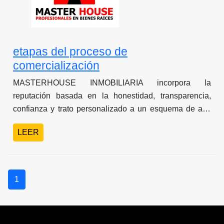
etapas del proceso de
comercialización
MASTERHOUSE INMOBILIARIA incorpora la
reputación basada en la honestidad, transparencia,
confianza y trato personalizado a un esquema de alta
eficiencia en el manejo de compra venta y
LEER
arrendamiento de Bienes Inmuebles. En estas
condiciones, nuestro servicio supera ampliamente la
atención habitualmente ofrecida al asesorarle en cada
etapa de la operación, como se muestra a continuación:
1