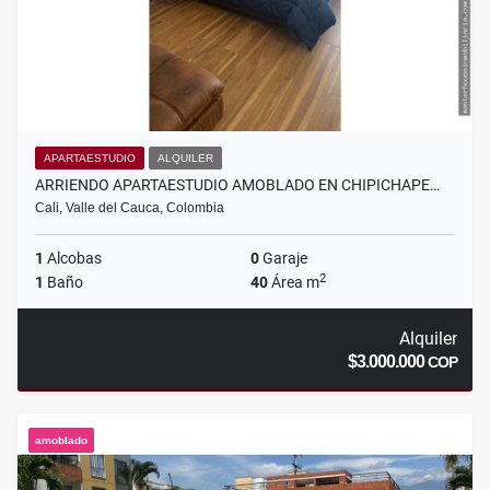
APARTAESTUDIO
ALQUILER
ARRIENDO APARTAESTUDIO AMOBLADO EN CHIPICHAPE…
Cali, Valle del Cauca, Colombia
1
Alcobas
0
Garaje
2
1
Baño
40
Área m
Alquiler
$3.000.000
COP
amoblado