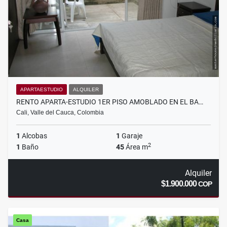
APARTAESTUDIO
ALQUILER
RENTO APARTA-ESTUDIO 1ER PISO AMOBLADO EN EL BA…
Cali, Valle del Cauca, Colombia
1
Alcobas
1
Garaje
2
1
Baño
45
Área m
Alquiler
$1.900.000
COP
Casa