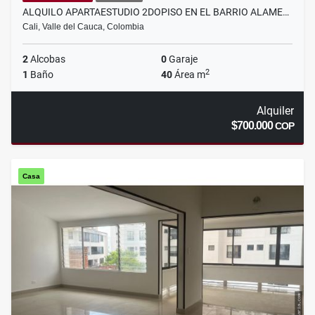
ALQUILO APARTAESTUDIO 2DOPISO EN EL BARRIO ALAME…
Cali, Valle del Cauca, Colombia
2
Alcobas
0
Garaje
2
1
Baño
40
Área m
Alquiler
$700.000
COP
Casa