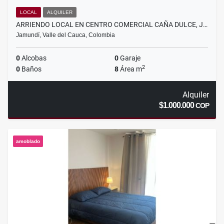
LOCAL
ALQUILER
ARRIENDO LOCAL EN CENTRO COMERCIAL CAÑA DULCE, J…
Jamundí, Valle del Cauca, Colombia
0
Alcobas
0
Garaje
2
0
Baños
8
Área m
Alquiler
$1.000.000
COP
amoblado