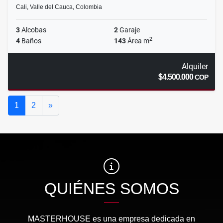
Cali, Valle del Cauca, Colombia
3
Alcobas
2
Garaje
2
4
Baños
143
Área m
Alquiler
$4.500.000
COP
Siguiente
1
2
»
QUIÉNES SOMOS
MASTERHOUSE es una empresa dedicada en