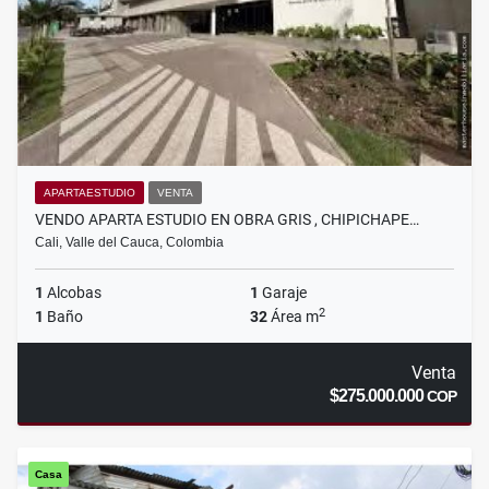
APARTAESTUDIO
VENTA
VENDO APARTA ESTUDIO EN OBRA GRIS , CHIPICHAPE…
Cali, Valle del Cauca, Colombia
1
Alcobas
1
Garaje
2
1
Baño
32
Área m
Venta
$275.000.000
COP
Casa