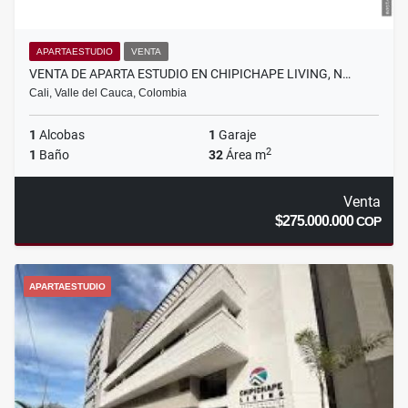
APARTAESTUDIO
VENTA
VENTA DE APARTA ESTUDIO EN CHIPICHAPE LIVING, N…
Cali, Valle del Cauca, Colombia
1
Alcobas
1
Garaje
2
1
Baño
32
Área m
Venta
$275.000.000
COP
APARTAESTUDIO