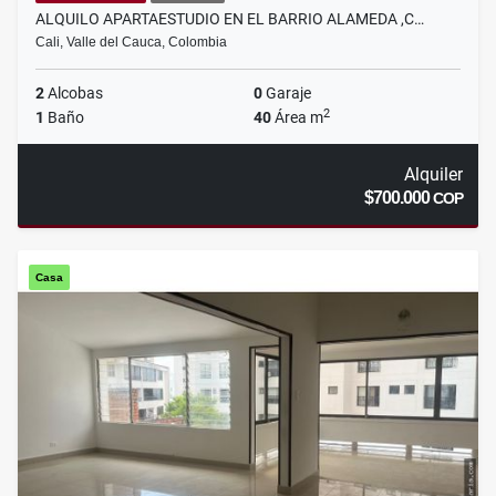
ALQUILO APARTAESTUDIO EN EL BARRIO ALAMEDA ,C…
Cali, Valle del Cauca, Colombia
2
Alcobas
0
Garaje
2
1
Baño
40
Área m
Alquiler
$700.000
COP
Casa