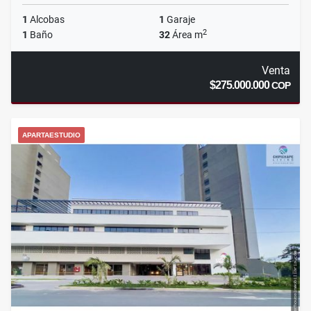
1
Alcobas
1
Garaje
2
1
Baño
32
Área m
Venta
$275.000.000
COP
APARTAESTUDIO