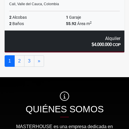
Cali, Valle del Cauca, Colombia
2
Alcobas
1
Garaje
2
2
Baños
55.92
Área m
Alquiler
$4.000.000
COP
Siguiente
1
2
3
»
QUIÉNES SOMOS
MASTERHOUSE es una empresa dedicada en