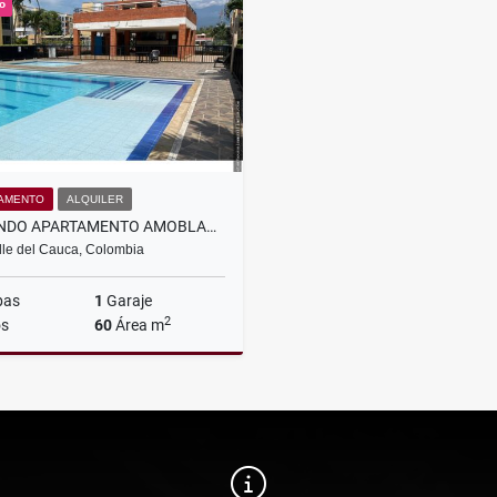
o
$680.000.000
$4.000.000
AMENTO
ALQUILER
ARRIENDO APARTAMENTO AMOBLADO EN KACHIPAY
alle del Cauca, Colombia
bas
1
Garaje
2
s
60
Área m
Alquiler
$2.700.000