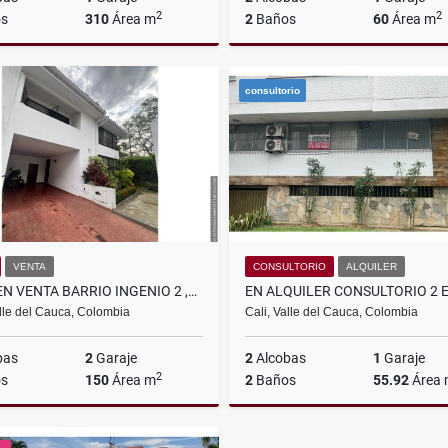
2
2
s
310
Área m
2
Baños
60
Área m
Venta
A
consultorio
$780.000.000
$2.700.000
VENTA
CONSULTORIO
ALQUILER
CASA EN VENTA BARRIO INGENIO 2 ,CALI
alle del Cauca, Colombia
Cali, Valle del Cauca, Colombia
bas
2
Garaje
2
Alcobas
1
Garaje
2
s
150
Área m
2
Baños
55.92
Área
Venta
A