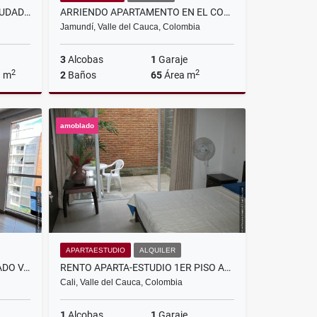
EN VENTA CASA 1ER PISO EN CIUDAD DE DIOS, JAMUNDÍ
ARRIENDO APARTAMENTO EN EL CONJUNTO RESIDENCIAL LA ARBOLEDA
Jamundí, Valle del Cauca, Colombia
3
Alcobas
1
Garaje
2
2
a m
2
Baños
65
Área m
Venta
Alquiler
amoblado
$1.000.000
APARTAESTUDIO
ALQUILER
RENTO APARTAMENTO AMOBLADO VALLE DEL LILI, CALI
RENTO APARTA-ESTUDIO 1ER PISO AMOBLADO EN EL BARRIO EL CEDRO,CALI
Cali, Valle del Cauca, Colombia
1
Alcobas
1
Garaje