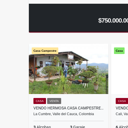
$750.000.0
Casa Campestre
Casa
CASA
VENTA
CASA
VENDO HERMOSA CASA CAMPESTRE EN LA CUMBRE , VALLE
La Cumbre, Valle del Cauca, Colombia
Cali, V
3
Alcobas
3
Garaje
6
Alco