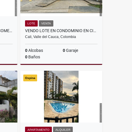
LOTE
VENTA
ARRIENDO LOCAL EN CENTRO COMERCIAL CAÑA DULCE, JAMUNDÍ
VENDO LOTE EN CONDOMINIO EN CIUDAD JARDIN, CALI
Cali, Valle del Cauca, Colombia
0
Alcobas
0
Garaje
0
Baños
lquiler
Venta
Ospina
$480.000.000
APARTAMENTO
ALQUILER