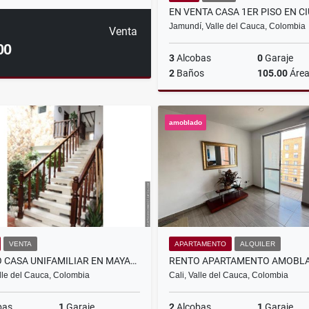
Jamundí, Valle del Cauca, Colombia
Venta
00
3
Alcobas
0
Garaje
2
Baños
105.00
Áre
amoblado
$220.000.000
VENTA
APARTAMENTO
ALQUILER
VENDO CASA UNIFAMILIAR EN MAYAPAN LAS VEGAS, CALI
alle del Cauca, Colombia
Cali, Valle del Cauca, Colombia
bas
1
Garaje
2
Alcobas
1
Garaje