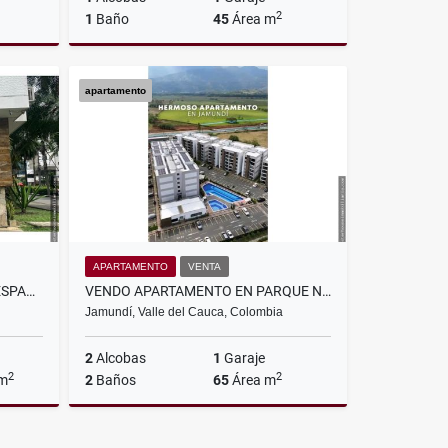
2
1
Baño
45
Área m
lquiler
Alquiler
apartamento
$1.900.000
APARTAMENTO
VENTA
EN ALQUILER CONSULTORIO 2 ESPACIOS EN VERSALLES, CALI
VENDO APARTAMENTO EN PARQUE NATURA, JAMUNDÍ
Jamundí, Valle del Cauca, Colombia
2
Alcobas
1
Garaje
2
2
 m
2
Baños
65
Área m
lquiler
Venta