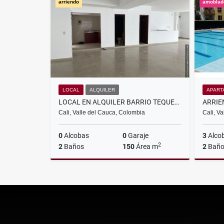
arriendo
amoblad
$700.000
LOCAL
ALQUILER
APART
LOCAL EN ALQUILER BARRIO TEQUENDAMA ,CALI
Cali, Valle del Cauca, Colombia
Cali, V
0
Alcobas
0
Garaje
3
Alco
2
2
Baños
150
Área m
2
Baño
Alquiler
$4.500.000