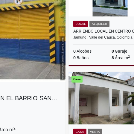
LOCAL
ALQUILER
Jamundí, Valle del Cauca, Colombia
0
Alcobas
0
Garaje
2
0
Baños
8
Área m
A
Casa
$1.000.000
N EL BARRIO SAN…
2
rea m
CASA
VENTA