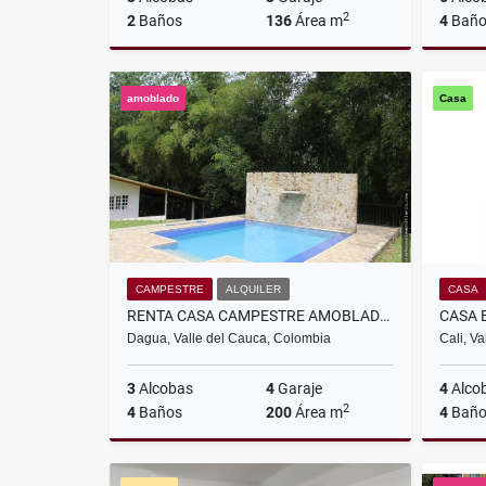
2
2
Baños
136
Área m
4
Baño
Venta
amoblado
Casa
$370.000.000
CAMPESTRE
ALQUILER
CASA
RENTA CASA CAMPESTRE AMOBLADO EN KILOMETRO 30,CALI
Dagua, Valle del Cauca, Colombia
Cali, V
3
Alcobas
4
Garaje
4
Alco
2
4
Baños
200
Área m
4
Baño
Alquiler