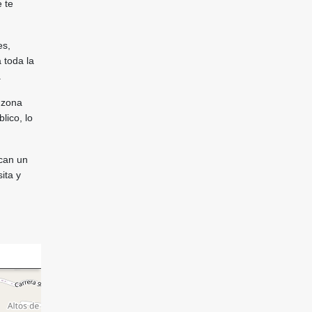
e te
es,
 toda la
.
 zona
lico, lo
scan un
ita y