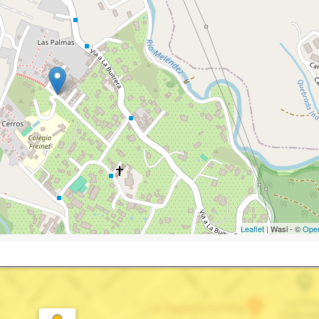
Leaflet
| Wasi - ©
Ope