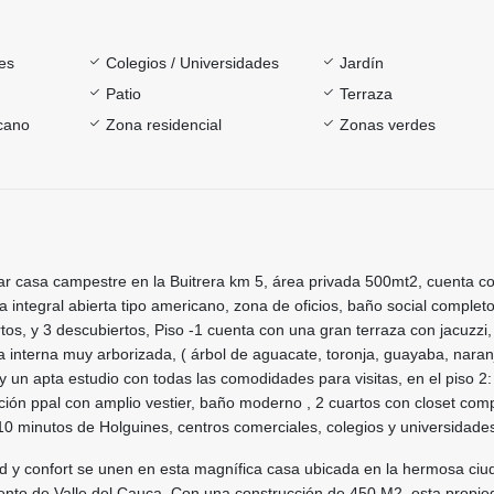
es
Colegios / Universidades
Jardín
Patio
Terraza
rcano
Zona residencial
Zonas verdes
ar casa campestre en la Buitrera km 5, área privada 500mt2, cuenta c
a integral abierta tipo americano, zona de oficios, baño social completo
os, y 3 descubiertos, Piso -1 cuenta con una gran terraza con jacuzzi,
 interna muy arborizada, ( árbol de aguacate, toronja, guayaba, naran
y un apta estudio con todas las comodidades para visitas, en el piso 2:
ción ppal con amplio vestier, baño moderno , 2 cuartos con closet com
 10 minutos de Holguines, centros comerciales, colegios y universidade
d y confort se unen en esta magnífica casa ubicada en la hermosa ciu
mento de Valle del Cauca. Con una construcción de 450 M2, esta propie