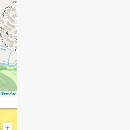
nStreetMap