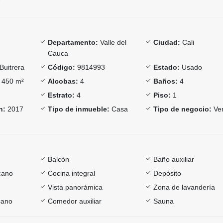
Departamento:
Valle del
Ciudad:
Cali
Cauca
Buitrera
Código:
9814993
Estado:
Usado
450 m²
Alcobas:
4
Baños:
4
Estrato:
4
Piso:
1
n:
2017
Tipo de inmueble:
Casa
Tipo de negocio:
Ve
Balcón
Baño auxiliar
cano
Cocina integral
Depósito
Vista panorámica
Zona de lavandería
cano
Comedor auxiliar
Sauna