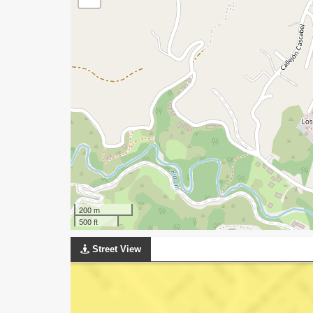
200 m
500 ft
Street View