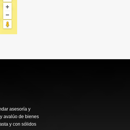
dar asesoría y
 y avalúo de bienes
asta y con sólidos