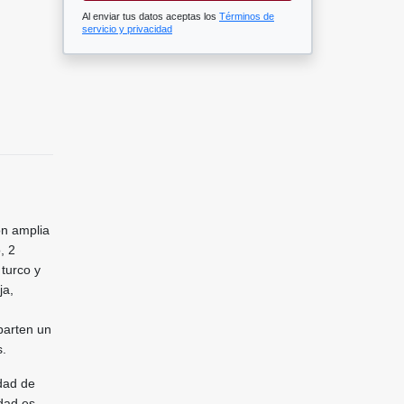
Al enviar tus datos aceptas los
Términos de
servicio y privacidad
on amplia
, 2
 turco y
ja,
parten un
s.
dad de
dad es