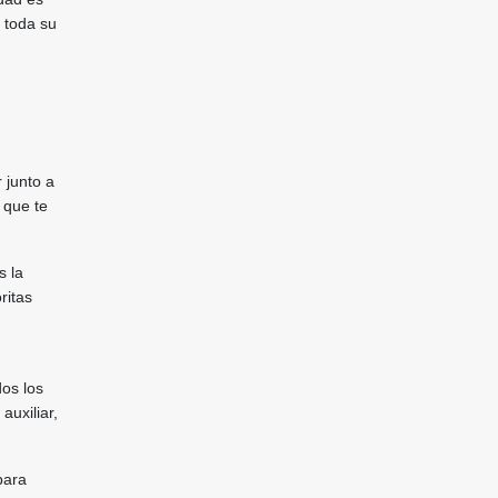
e toda su
 junto a
 que te
s la
ritas
dos los
auxiliar,
para