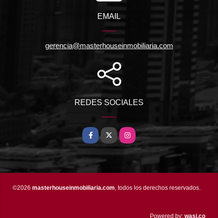
EMAIL
gerencia@masterhouseinmobiliaria.com
REDES SOCIALES
Facebook
X
Instagram
©2026
masterhouseinmobiliaria.com
, todos los derechos reservados.
wasi.co
Powered by: