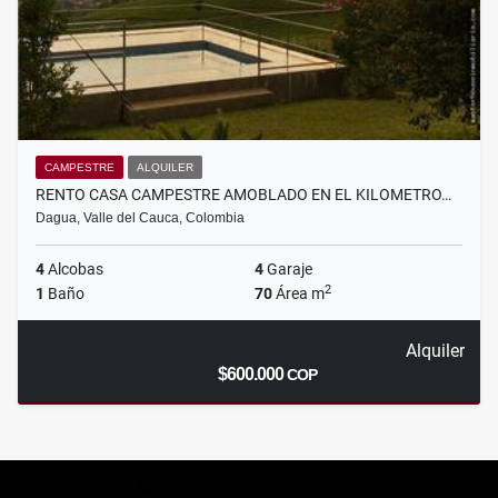
CAMPESTRE
ALQUILER
RENTO CASA CAMPESTRE AMOBLADO EN EL KILOMETRO…
Dagua, Valle del Cauca, Colombia
4
Alcobas
4
Garaje
2
1
Baño
70
Área m
Alquiler
$600.000
COP