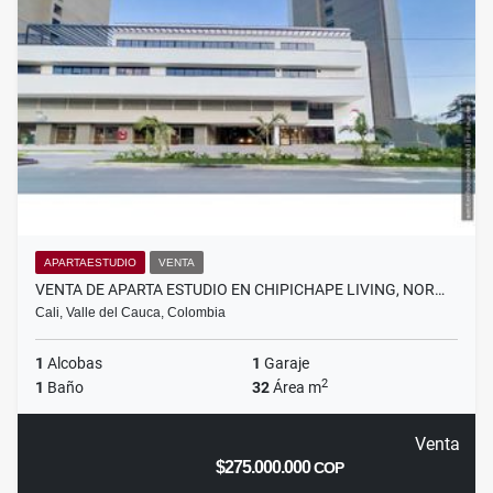
APARTAESTUDIO
VENTA
VENTA DE APARTA ESTUDIO EN CHIPICHAPE LIVING, NOR…
Cali, Valle del Cauca, Colombia
1
Alcobas
1
Garaje
2
1
Baño
32
Área m
Venta
$275.000.000
COP