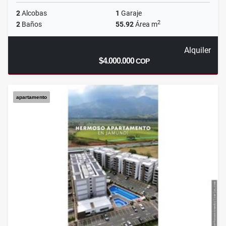
2
Alcobas
1
Garaje
2
2
Baños
55.92
Área m
Alquiler
$4.000.000
COP
apartamento