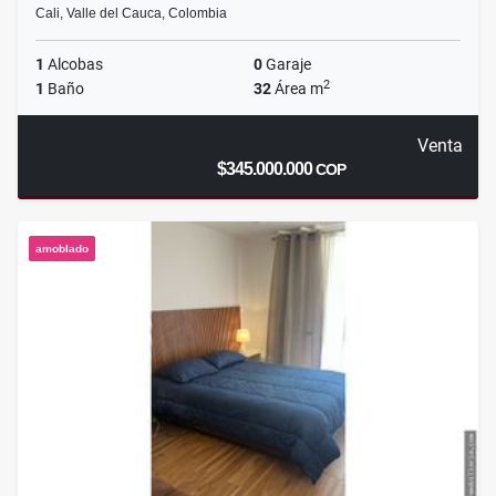
Cali, Valle del Cauca, Colombia
1
Alcobas
0
Garaje
2
1
Baño
32
Área m
Venta
$345.000.000
COP
amoblado