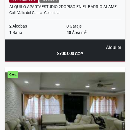
ALQUILO APARTAESTUDIO 2DOPISO EN EL BARRIO ALAME…
Cali, Valle del Cauca, Colombia
2
Alcobas
0
Garaje
2
1
Baño
40
Área m
Alquiler
$700.000
COP
Casa