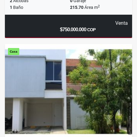
2
Alcobas
0
Garaje
2
1
Baño
215.70
Área m
Venta
$750.000.000
COP
Casa