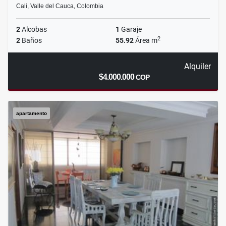
Cali, Valle del Cauca, Colombia
2
Alcobas
1
Garaje
2
2
Baños
55.92
Área m
Alquiler
$4.000.000
COP
apartamento