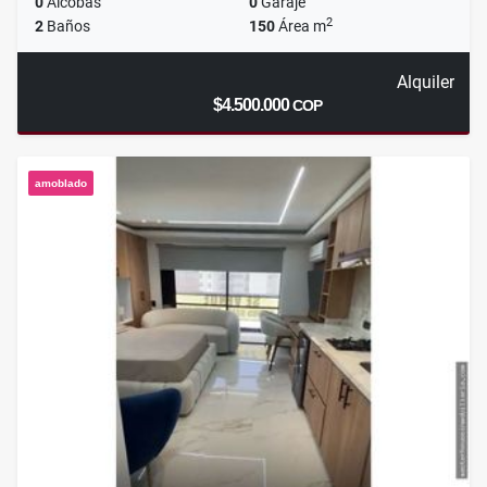
0
Alcobas
0
Garaje
2
2
Baños
150
Área m
Alquiler
$4.500.000
COP
amoblado