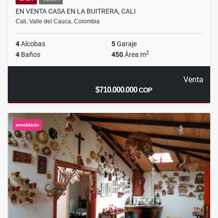
EN VENTA CASA EN LA BUITRERA, CALI
Cali, Valle del Cauca, Colombia
4
Alcobas
5
Garaje
2
4
Baños
450
Área m
Venta
$710.000.000
COP
amoblado