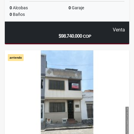
0
Alcobas
0
Garaje
0
Baños
Venta
$98.740.000
COP
arriendo