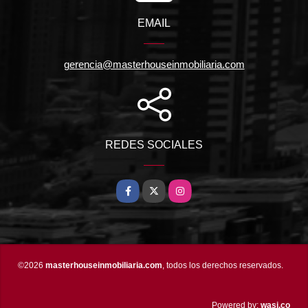
EMAIL
gerencia@masterhouseinmobiliaria.com
REDES SOCIALES
Facebook
X
Instagram
©2026
masterhouseinmobiliaria.com
, todos los derechos reservados.
wasi.co
Powered by: