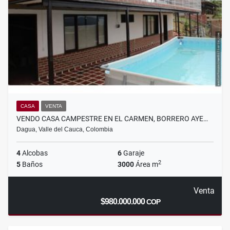
CASA
VENTA
VENDO CASA CAMPESTRE EN EL CARMEN, BORRERO AYE…
Dagua, Valle del Cauca, Colombia
4
Alcobas
6
Garaje
2
5
Baños
3000
Área m
Venta
$980.000.000
COP