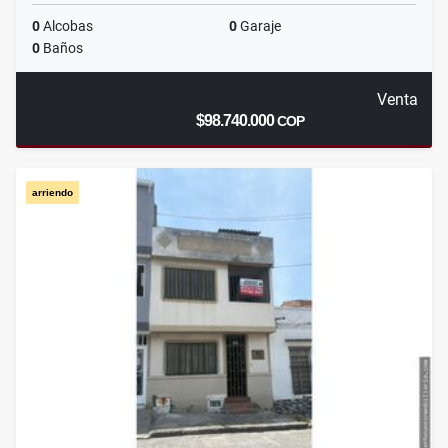
0
Alcobas
0
Garaje
0
Baños
Venta
$98.740.000
COP
arriendo