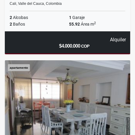
Cali, Valle del Cauca, Colombia
2
Alcobas
1
Garaje
2
2
Baños
55.92
Área m
Alquiler
$4.000.000
COP
apartamento