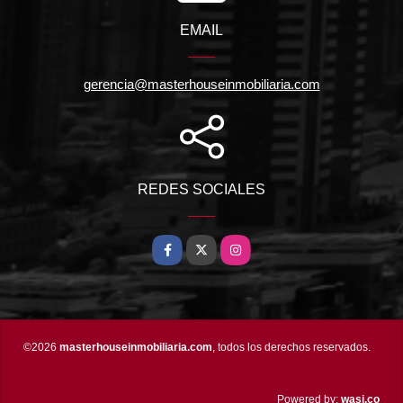
EMAIL
gerencia@masterhouseinmobiliaria.com
REDES SOCIALES
Facebook
X
Instagram
©2026
masterhouseinmobiliaria.com
, todos los derechos reservados.
wasi.co
Powered by: