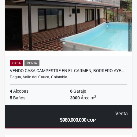
CASA
VENTA
VENDO CASA CAMPESTRE EN EL CARMEN, BORRERO AYE…
Dagua, Valle del Cauca, Colombia
4
Alcobas
6
Garaje
2
5
Baños
3000
Área m
Venta
$980.000.000
COP