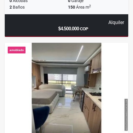
0
Alcobas
0
Garaje
2
2
Baños
150
Área m
Alquiler
$4.500.000
COP
amoblado