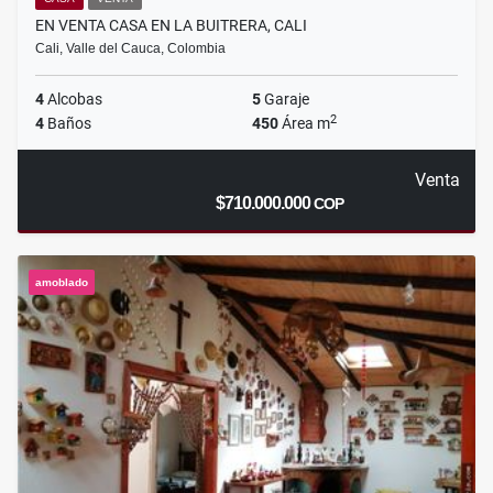
EN VENTA CASA EN LA BUITRERA, CALI
Cali, Valle del Cauca, Colombia
4
Alcobas
5
Garaje
2
4
Baños
450
Área m
Venta
$710.000.000
COP
amoblado