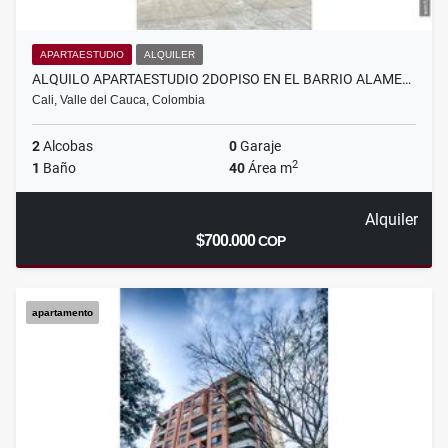
APARTAESTUDIO
ALQUILER
ALQUILO APARTAESTUDIO 2DOPISO EN EL BARRIO ALAME…
Cali, Valle del Cauca, Colombia
2
Alcobas
0
Garaje
2
1
Baño
40
Área m
Alquiler
$700.000
COP
apartamento