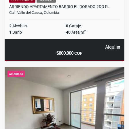
ARRIENDO APARTAMENTO BARRIO EL DORADO 2DO P…
Cali, Valle del Cauca, Colombia
2
Alcobas
0
Garaje
2
1
Baño
40
Área m
Alquiler
$800.000
COP
amoblado