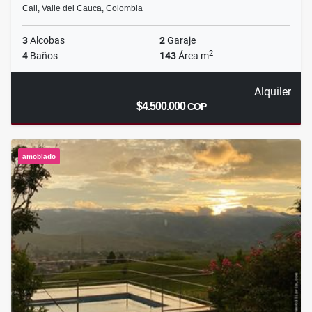
Cali, Valle del Cauca, Colombia
3
Alcobas
2
Garaje
2
4
Baños
143
Área m
Alquiler
$4.500.000
COP
amoblado