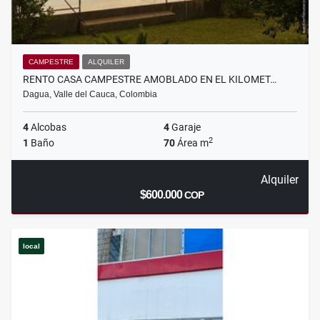
CAMPESTRE
ALQUILER
RENTO CASA CAMPESTRE AMOBLADO EN EL KILOMET…
Dagua, Valle del Cauca, Colombia
4
Alcobas
4
Garaje
2
1
Baño
70
Área m
Alquiler
$600.000
COP
local