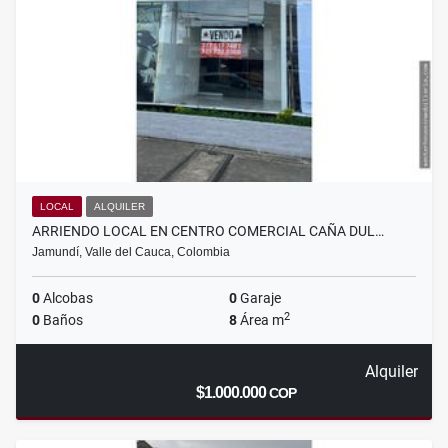
LOCAL
ALQUILER
ARRIENDO LOCAL EN CENTRO COMERCIAL CAÑA DUL…
Jamundí, Valle del Cauca, Colombia
0
Alcobas
0
Garaje
2
0
Baños
8
Área m
Alquiler
$1.000.000
COP