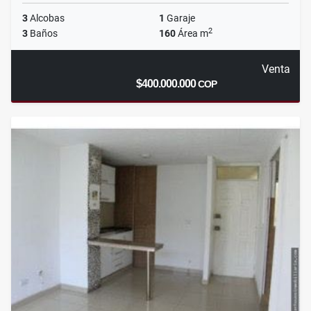
3
Alcobas
1
Garaje
2
3
Baños
160
Área m
Venta
$400.000.000
COP