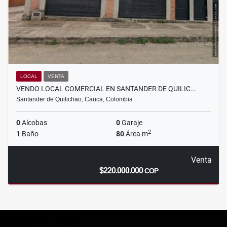
LOCAL
VENTA
VENDO LOCAL COMERCIAL EN SANTANDER DE QUILIC…
Santander de Quilichao, Cauca, Colombia
0
Alcobas
0
Garaje
2
1
Baño
80
Área m
Venta
$220.000.000
COP