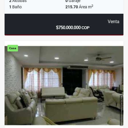
2
Alcobas
0
Garaje
2
1
Baño
215.70
Área m
Venta
$750.000.000
COP
Casa