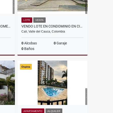
LOTE
VENTA
ARRIENDO LOCAL EN CENTRO COMERCIAL CAÑA DULCE, JAMUNDÍ
VENDO LOTE EN CONDOMINIO EN CIUDAD JARDIN, CALI
Cali, Valle del Cauca, Colombia
0
Alcobas
0
Garaje
0
Baños
lquiler
Venta
Ospina
$480.000.000
APARTAMENTO
ALQUILER