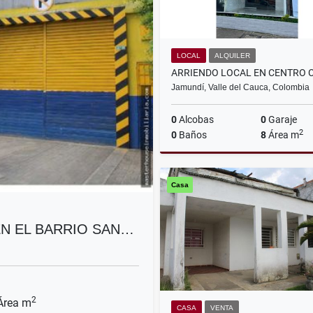
LOCAL
ALQUILER
Jamundí, Valle del Cauca, Colombia
0
Alcobas
0
Garaje
2
0
Baños
8
Área m
A
Casa
$1.000.000
N EL BARRIO SAN…
2
rea m
CASA
VENTA