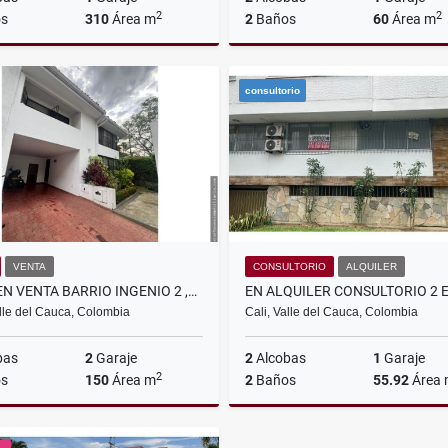
2
2
s
310
Área m
2
Baños
60
Área m
Venta
A
consultorio
$780.000.000
$2.700.000
VENTA
CONSULTORIO
ALQUILER
CASA EN VENTA BARRIO INGENIO 2 ,CALI
alle del Cauca, Colombia
Cali, Valle del Cauca, Colombia
bas
2
Garaje
2
Alcobas
1
Garaje
2
s
150
Área m
2
Baños
55.92
Área
Venta
A