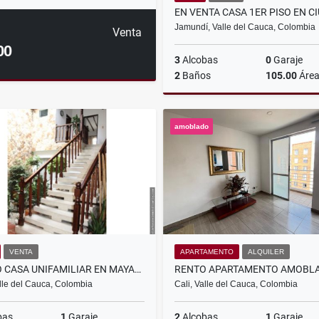
Jamundí, Valle del Cauca, Colombia
Venta
00
3
Alcobas
0
Garaje
2
Baños
105.00
Áre
amoblado
$220.000.000
VENTA
APARTAMENTO
ALQUILER
VENDO CASA UNIFAMILIAR EN MAYAPAN LAS VEGAS, CALI
alle del Cauca, Colombia
Cali, Valle del Cauca, Colombia
bas
1
Garaje
2
Alcobas
1
Garaje