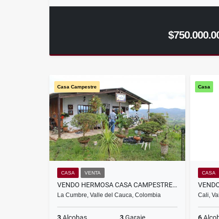
$750.000.0
Casa Campestre
Casa
CASA
VENTA
CASA
VENDO HERMOSA CASA CAMPESTRE EN LA CUMBRE , VALLE
La Cumbre, Valle del Cauca, Colombia
Cali, V
3
Alcobas
3
Garaje
6
Alco