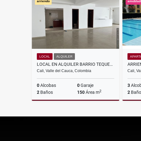
arriendo
amoblad
$700.000
LOCAL
ALQUILER
APART
LOCAL EN ALQUILER BARRIO TEQUENDAMA ,CALI
Cali, Valle del Cauca, Colombia
Cali, V
0
Alcobas
0
Garaje
3
Alco
2
2
Baños
150
Área m
2
Baño
Alquiler
$4.500.000