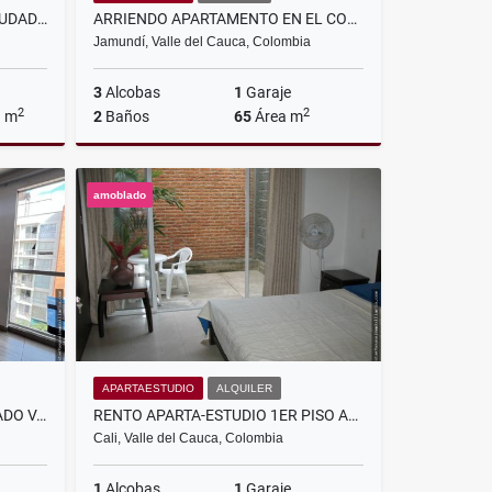
EN VENTA CASA 1ER PISO EN CIUDAD DE DIOS, JAMUNDÍ
ARRIENDO APARTAMENTO EN EL CONJUNTO RESIDENCIAL LA ARBOLEDA
Jamundí, Valle del Cauca, Colombia
3
Alcobas
1
Garaje
2
2
a m
2
Baños
65
Área m
Venta
Alquiler
amoblado
$1.000.000
APARTAESTUDIO
ALQUILER
RENTO APARTAMENTO AMOBLADO VALLE DEL LILI, CALI
RENTO APARTA-ESTUDIO 1ER PISO AMOBLADO EN EL BARRIO EL CEDRO,CALI
Cali, Valle del Cauca, Colombia
1
Alcobas
1
Garaje