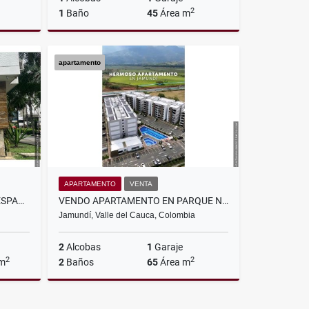
2
1
Baño
45
Área m
lquiler
Alquiler
apartamento
$1.900.000
APARTAMENTO
VENTA
EN ALQUILER CONSULTORIO 2 ESPACIOS EN VERSALLES, CALI
VENDO APARTAMENTO EN PARQUE NATURA, JAMUNDÍ
Jamundí, Valle del Cauca, Colombia
2
Alcobas
1
Garaje
2
2
 m
2
Baños
65
Área m
lquiler
Venta