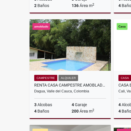
2
2
Baños
136
Área m
4
Baño
Venta
amoblado
Casa
$370.000.000
CAMPESTRE
ALQUILER
CASA
RENTA CASA CAMPESTRE AMOBLADO EN KILOMETRO 30,CALI
Dagua, Valle del Cauca, Colombia
Cali, V
3
Alcobas
4
Garaje
4
Alco
2
4
Baños
200
Área m
4
Baño
Alquiler