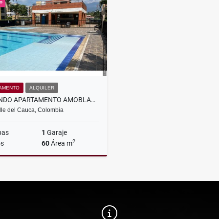
o
$680.000.000
$4.000.000
AMENTO
ALQUILER
ARRIENDO APARTAMENTO AMOBLADO EN KACHIPAY
alle del Cauca, Colombia
bas
1
Garaje
2
s
60
Área m
Alquiler
$2.700.000