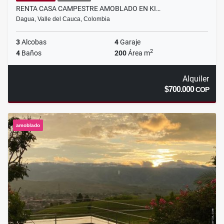
RENTA CASA CAMPESTRE AMOBLADO EN KI…
Dagua, Valle del Cauca, Colombia
3
Alcobas
4
Garaje
2
4
Baños
200
Área m
Alquiler
$700.000
COP
amoblado