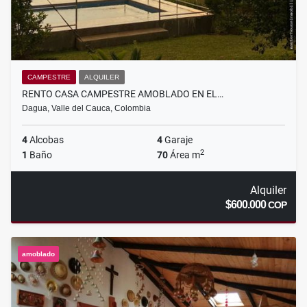
CAMPESTRE
ALQUILER
RENTO CASA CAMPESTRE AMOBLADO EN EL…
Dagua, Valle del Cauca, Colombia
4
Alcobas
4
Garaje
2
1
Baño
70
Área m
Alquiler
$600.000
COP
amoblado