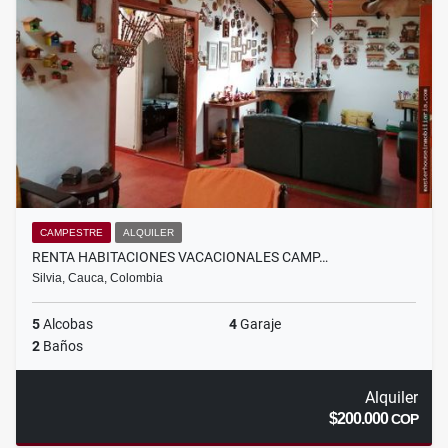
CAMPESTRE
ALQUILER
RENTA HABITACIONES VACACIONALES CAMP…
Silvia, Cauca, Colombia
5
Alcobas
4
Garaje
2
Baños
Alquiler
$200.000
COP